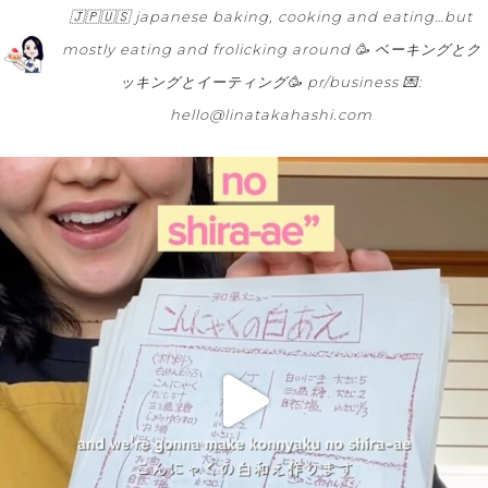
🇯🇵🇺🇸
japanese baking, cooking and eating…but
mostly eating and frolicking around 🥳
ベーキングとク
ッキングとイーティング🥳
pr/business 💌:
hello@linatakahashi.com