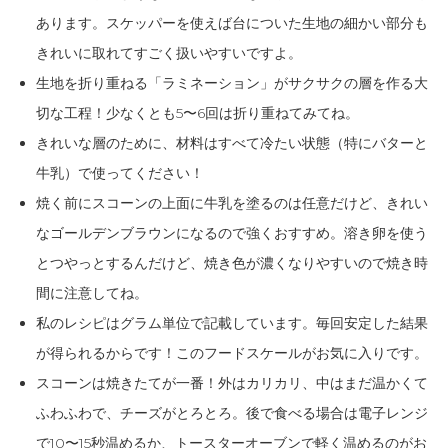
あります。スケッパーを使えば台についた生地の細かい部分も
きれいに取れてすごく扱いやすいですよ。
生地を折り重ねる「ラミネーション」がサクサクの層を作る大
切な工程！少なくとも5〜6回は折り重ねてみてね。
きれいな層のために、材料はすべて冷たい状態（特にバターと
牛乳）で使ってください！
焼く前にスコーンの上面に牛乳を塗るのは任意だけど、きれい
なゴールデンブラウンになるので強くおすすめ。溶き卵を使う
とつやっとするんだけど、焼き色が濃くなりやすいので焼き時
間に注意してね。
私のレシピはグラム単位で記載しています。毎回安定した結果
が得られるからです！このフードスケールがお気に入りです。
スコーンは焼きたてが一番！外はカリカリ、中はまだ温かくて
ふわふわで、チーズがとろとろ。後で食べる場合は電子レンジ
で10〜15秒温めるか、トースターオーブンで軽く温めるのがお